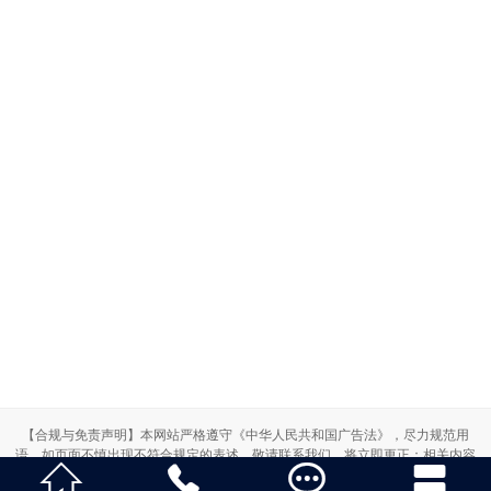
【合规与免责声明】本网站严格遵守《中华人民共和国广告法》，尽力规范用
语。如页面不慎出现不符合规定的表述，敬请联系我们，将立即更正；相关内容




仅供参考，不构成交易依据。